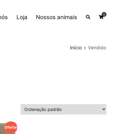
0
nós
Loja
Nossos animais
Início
Vendido
Oferta!