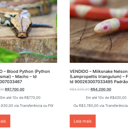
 – Blood Python (Python
VENDIDO – Milksnake Nelson
smai) – Macho – Id
(Lampropeltis triangulum) – 
007033467
Id 900263007033495 Padrão
,00
R$
7.700,00
R$
4.500,00
R$
4.200,00
Em até 10x de
R$
770,00
Em até 10x de
R$
420,00
.930,00
via Transferência ou PIX
Ou
R$
3.780,00
via Transferência
mais
Leia mais