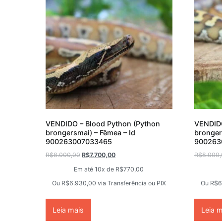
VENDIDO – Blood Python (Python
VENDIDO
brongersmai) – Fêmea – Id
bronger
900263007033465
900263
R$
8.000,00
R$
7.700,00
R$
8.000
Em até 10x de
R$
770,00
Ou
R$
6.930,00
via Transferência ou PIX
Ou
R$
6
Leia mais
Leia 