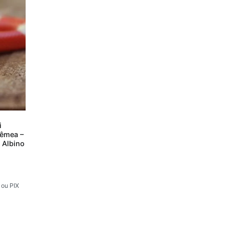
i
Fêmea –
 Albino
 ou PIX