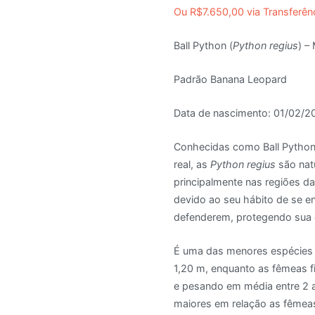
Ou
R$
7.650,00
via Transferên
Ball Python (
Python regius
) –
Padrão Banana Leopard
Data de nascimento: 01/02/2
Conhecidas como Ball Python 
real, as
Python regius
são nat
principalmente nas regiões d
devido ao seu hábito de se e
defenderem, protegendo sua
É uma das menores espécies
1,20 m, enquanto as fêmeas f
e pesando em média entre 2
maiores em relação as fêmeas