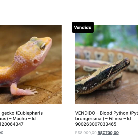
Vendido
 gecko (Eublepharis
VENDIDO – Blood Python (Py
ius) – Macho – Id
brongersmai) – Fêmea – Id
120064347
900263007033465
00
R$
8.000,00
R$
7.700,00