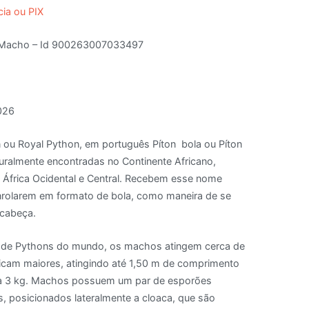
cia ou PIX
 Macho – Id 900263007033497
026
ou Royal Python, em português Píton bola ou Píton
uralmente encontradas no Continente Africano,
a África Ocidental e Central. Recebem esse nome
nrolarem em formato de bola, como maneira de se
 cabeça.
 de Pythons do mundo, os machos atingem cerca de
icam maiores, atingindo até 1,50 m de comprimento
 a 3 kg. Machos possuem um par de esporões
, posicionados lateralmente a cloaca, que são