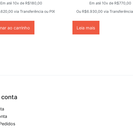
Em até 10x de
R$
180,00
Em até 10x de
R$
770,00
.620,00
via Transferência ou PIX
Ou
R$
6.930,00
via Transferência
nar ao carrinho
Leia mais
 conta
nta
onta
Pedidos