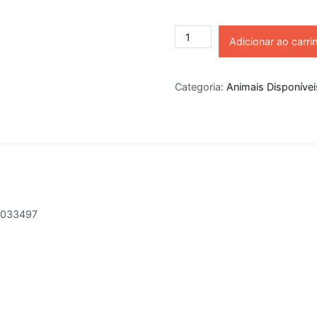
Adicionar ao carri
Categoria:
Animais Disponívei
7033497