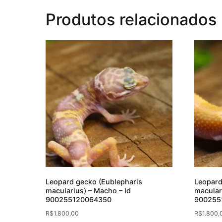
Produtos relacionados
Leopard gecko (Eublepharis
Leopard
macularius) – Macho – Id
macular
900255120064350
900255
R$
1.800,00
R$
1.800,