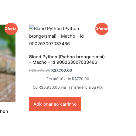
Oferta!
Oferta!
Blood Python (Python brongersmai)
– Macho – Id 900263007033466
R$
8.000,00
R$
7.700,00
Em até 10x de
R$
770,00
Ou
R$
6.930,00
via Transferência ou PIX
Adicionar ao carrinho
thon