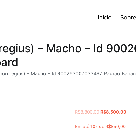
Início
Sobre
o
 regius) – Macho – Id 90
pard
ython regius) – Macho – Id 900263007033497 Padrão Bana
R$
8.800,00
R$
8.500,00
Em até 10x de
R$
850,00