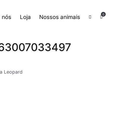
0
 nós
Loja
Nossos animais
0263007033497
na Leopard